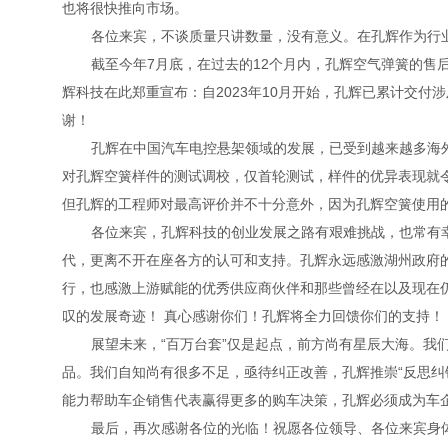
也将很快推向市场。
各位来宾，不谈质量只讲数量，没有意义。在孔辉作为行
截至今年7月底，在过去的12个月内，孔辉空气弹簧的售后
辉科技在此郑重宣布：自2023年10月开始，孔辉已累计交
谢！
孔辉在中国汽车电控悬架领域的发展，已受到越来越多海外
对孔辉空簧样件的测试调校，仅首轮测试，样件的优异表现就令德
但孔辉的工程师对最高评价并不十分意外，因为孔辉空簧使用
各位来宾，孔辉科技的创业发展之路有艰难挑战，也常有
代，更离不开在座各方的认可和支持。孔辉永远感激湖州政府
行，也感激上游赋能的优秀供应商伙伴和那些曾经在以及现在
叹的发展奇迹！ 真心感谢你们！孔辉将全力回馈你们的支持！
展望未来，“百万台套”仅是起点，前方尚有星辰大海。
品。我们自知尚有很多不足，亟待纠正改善，孔辉推崇“反思
能力帮助车企销售代表赢得更多的购车决策，孔辉必须成为车
最后，再次感谢各位的光临！祝愿各位领导、各位来宾身