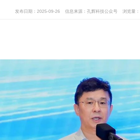
发布日期：2025-09-26 信息来源：孔辉科技公众号 浏览量：2