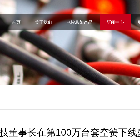
首页
关于我们
电控悬架产品
新闻中心
技董事长在第100万台套空簧下