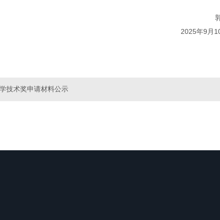
2025年9月1
科学技术奖申请材料公示