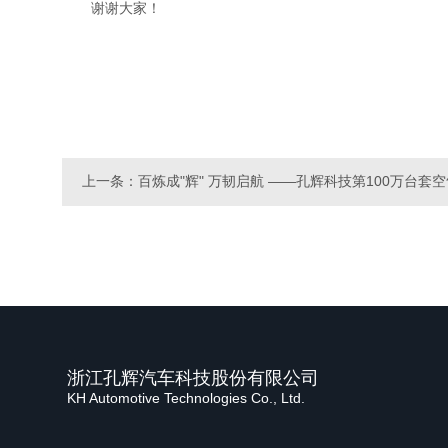
谢谢大家！
上一条：百炼成"辉" 万韧启航 ——孔辉科技第100万台套
浙江孔辉汽车科技股份有限公司
KH Automotive Technologies Co., Ltd.