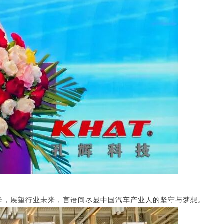
艰辛，展望行业未来，言语间尽显中国汽车产业人的坚守与梦想。